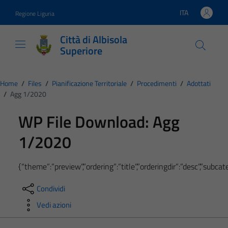
Vai ai contenuti
Vai al footer
ITA
Regione Liguria
Lingua attiva:
Città di Albisola
Superiore
Home
/
Files
/
Pianificazione Territoriale
/
Procedimenti
/
Adottati
/
Agg 1/2020
WP File Download:
Agg
1/2020
{“theme”:”preview”,”ordering”:”title”,”orderingdir”:”desc”,”subc
Condividi
Vedi azioni