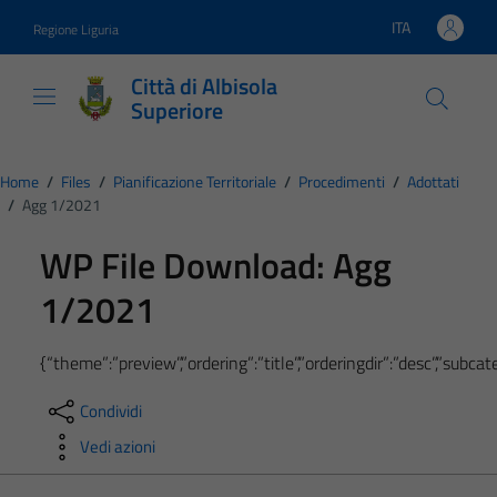
Vai ai contenuti
Vai al footer
ITA
Regione Liguria
Lingua attiva:
Città di Albisola
Superiore
Home
/
Files
/
Pianificazione Territoriale
/
Procedimenti
/
Adottati
/
Agg 1/2021
WP File Download:
Agg
1/2021
{“theme”:”preview”,”ordering”:”title”,”orderingdir”:”desc”,”subc
Condividi
Vedi azioni