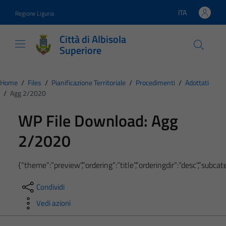
Vai ai contenuti
Vai al footer
ITA
Regione Liguria
Lingua attiva:
Città di Albisola
Superiore
Home
/
Files
/
Pianificazione Territoriale
/
Procedimenti
/
Adottati
/
Agg 2/2020
WP File Download:
Agg
2/2020
{“theme”:”preview”,”ordering”:”title”,”orderingdir”:”desc”,”subc
Condividi
Vedi azioni