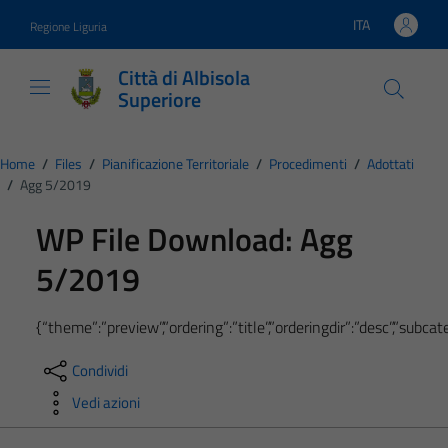
Vai ai contenuti
Vai al footer
ITA
Regione Liguria
Lingua attiva:
Città di Albisola
Superiore
Home
/
Files
/
Pianificazione Territoriale
/
Procedimenti
/
Adottati
/
Agg 5/2019
WP File Download:
Agg
5/2019
{“theme”:”preview”,”ordering”:”title”,”orderingdir”:”desc”,”subc
Condividi
Vedi azioni