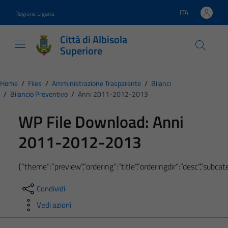
Vai ai contenuti
Vai al footer
ITA
Regione Liguria
Lingua attiva:
Città di Albisola
Superiore
Home
/
Files
/
Amministrazione Trasparente
/
Bilanci
/
Bilancio Preventivo
/
Anni 2011-2012-2013
WP File Download:
Anni
2011-2012-2013
{“theme”:”preview”,”ordering”:”title”,”orderingdir”:”desc”,”subc
Condividi
Vedi azioni