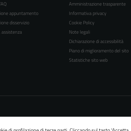
 FAQ
Amministrazione trasparente
zione appuntamento
Informativa privacy
one disservizio
Cookie Policy
a assistenza
Note legali
Dichiarazione di accessibilità
Piano di miglioramento del sito
Statistiche sito web
kie di profilazione di terze parti. Cliccando sul tasto 'Accetta