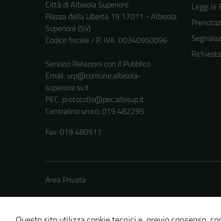
Città di Albisola Superiore
Leggi le
Piazza della Libertà 19 17011 - Albisola
Prenota
Superiore (SV)
Segnalazi
Codice fiscale / P. IVA: 00340950096
Richiest
Servizio Relazioni con il Pubblico
Email:
urp@comune.albisola-
superiore.sv.it
PEC:
protocollo@pec.albisup.it
Centralino unico: 019 482295
Fax: 019 480511
Area Privata
Questo sito utilizza cookie tecnici e, previo consenso, coo