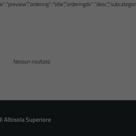
”:”preview”,”ordering”:”title”,”orderingdir”:”desc”,”subcateg
Nessun risultato
di Albisola Superiore