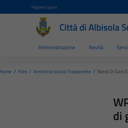
Vai ai contenuti
Vai al footer
Regione Liguria
Città di Albisola 
Amministrazione
Novità
Servi
Home
/
Files
/
Amministrazione Trasparente
/
Bandi Di Gara E
WP
di 