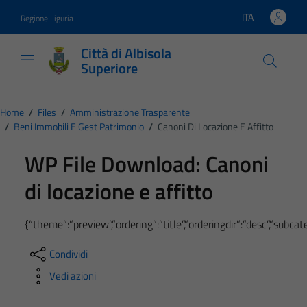
Vai ai contenuti
Vai al footer
ITA
Regione Liguria
Lingua attiva:
Città di Albisola
Superiore
Home
/
Files
/
Amministrazione Trasparente
/
Beni Immobili E Gest Patrimonio
/
Canoni Di Locazione E Affitto
WP File Download:
Canoni
di locazione e affitto
{“theme”:”preview”,”ordering”:”title”,”orderingdir”:”desc”,”subc
Condividi
Vedi azioni