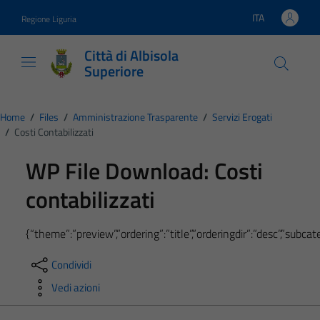
Vai ai contenuti
Vai al footer
ITA
Regione Liguria
Lingua attiva:
Città di Albisola
Superiore
Home
/
Files
/
Amministrazione Trasparente
/
Servizi Erogati
/
Costi Contabilizzati
WP File Download:
Costi
contabilizzati
{“theme”:”preview”,”ordering”:”title”,”orderingdir”:”desc”,”subc
Condividi
Vedi azioni