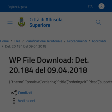
Vai ai contenuti
Vai al footer
ITA
Regione Liguria
Lingua attiva:
Città di Albisola
Superiore
Home
/
Files
/
Pianificazione Territoriale
/
Procedimenti
/
Approvati
/
Det. 20.184 Del 09.04.2018
WP File Download:
Det.
20.184 del 09.04.2018
{“theme”:”preview”,”ordering”:”title”,”orderingdir”:”desc”,”subc
Condividi
Vedi azioni