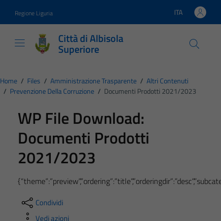
Vai ai contenuti
Vai al footer
ITA
Regione Liguria
Lingua attiva:
Città di Albisola
Superiore
Home
/
Files
/
Amministrazione Trasparente
/
Altri Contenuti
/
Prevenzione Della Corruzione
/
Documenti Prodotti 2021/2023
WP File Download:
Documenti Prodotti
2021/2023
{“theme”:”preview”,”ordering”:”title”,”orderingdir”:”desc”,”subc
Condividi
Vedi azioni