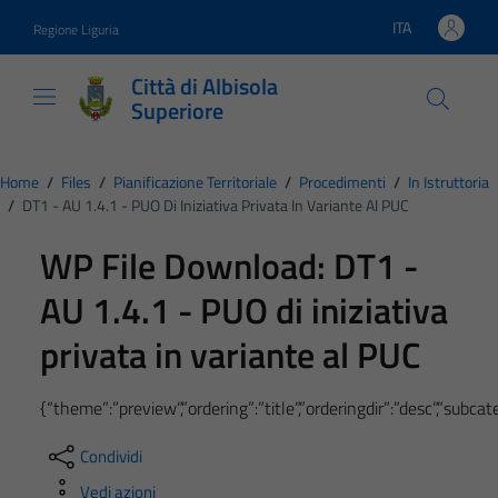
Vai ai contenuti
Vai al footer
ITA
Regione Liguria
Lingua attiva:
Città di Albisola
Superiore
Home
/
Files
/
Pianificazione Territoriale
/
Procedimenti
/
In Istruttoria
/
DT1 - AU 1.4.1 - PUO Di Iniziativa Privata In Variante Al PUC
WP File Download:
DT1 -
AU 1.4.1 - PUO di iniziativa
privata in variante al PUC
{“theme”:”preview”,”ordering”:”title”,”orderingdir”:”desc”,”subc
Condividi
Vedi azioni