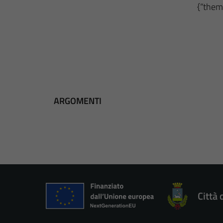
{“theme
ARGOMENTI
Città 