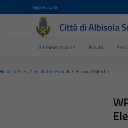
Vai ai contenuti
Vai al footer
Regione Liguria
Città di Albisola 
Amministrazione
Novità
Servi
Home
/
Files
/
Risultati Elettorali
/
Elezioni Politiche
WP
Ele