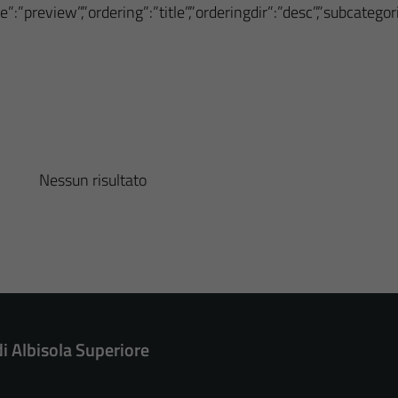
”:”preview”,”ordering”:”title”,”orderingdir”:”desc”,”subcateg
Nessun risultato
di Albisola Superiore