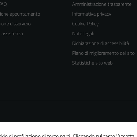
 FAQ
Amministrazione trasparente
zione appuntamento
Informativa privacy
one disservizio
Cookie Policy
a assistenza
Note legali
Dichiarazione di accessibilità
Piano di miglioramento del sito
Statistiche sito web
kie di profilazione di terze parti. Cliccando sul tasto 'Accetta