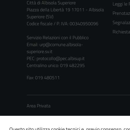
Città di Albisola Superiore
Leggi le
Piazza della Libertà 19 17011 - Albisola
Prenota
Superiore (SV)
Segnalazi
Codice fiscale / P. IVA: 00340950096
Richiest
Servizio Relazioni con il Pubblico
Email:
urp@comune.albisola-
superiore.sv.it
PEC:
protocollo@pec.albisup.it
Centralino unico: 019 482295
Fax: 019 480511
Area Privata
Questo sito utilizza cookie tecnici e, previo consenso, coo