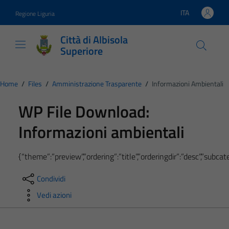
Vai ai contenuti
Vai al footer
ITA
Regione Liguria
Lingua attiva:
Città di Albisola
Superiore
Home
/
Files
/
Amministrazione Trasparente
/
Informazioni Ambientali
WP File Download:
Informazioni ambientali
{“theme”:”preview”,”ordering”:”title”,”orderingdir”:”desc”,”subc
Condividi
Vedi azioni