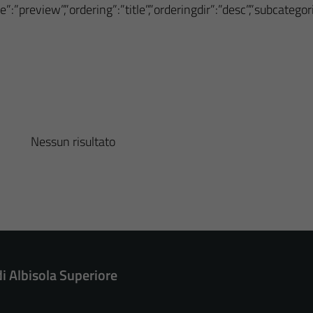
”:”preview”,”ordering”:”title”,”orderingdir”:”desc”,”subcateg
Nessun risultato
di Albisola Superiore