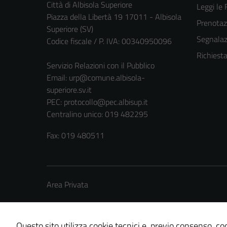
Città di Albisola Superiore
Leggi le
Piazza della Libertà 19 17011 - Albisola
Prenota
Superiore (SV)
Segnalazi
Codice fiscale / P. IVA: 00340950096
Richiest
Servizio Relazioni con il Pubblico
Email:
urp@comune.albisola-
superiore.sv.it
PEC:
protocollo@pec.albisup.it
Centralino unico: 019 482295
Fax: 019 480511
Area Privata
Questo sito utilizza cookie tecnici e, previo consenso, coo