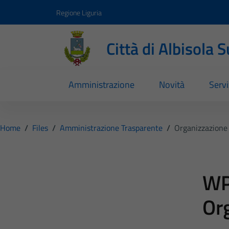
Vai ai contenuti
Vai al footer
Regione Liguria
Città di Albisola 
Amministrazione
Novità
Servi
Home
/
Files
/
Amministrazione Trasparente
/
Organizzazione
WP
Or