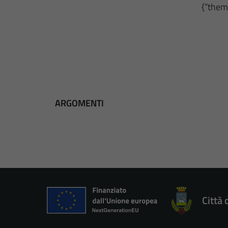
{“theme
ARGOMENTI
Città 