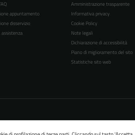
 FAQ
Amministrazione trasparente
zione appuntamento
Informativa privacy
one disservizio
Cookie Policy
a assistenza
Note legali
Dichiarazione di accessibilità
Piano di miglioramento del sito
Statistiche sito web
kie di profilazione di terze parti. Cliccando sul tasto 'Accetta