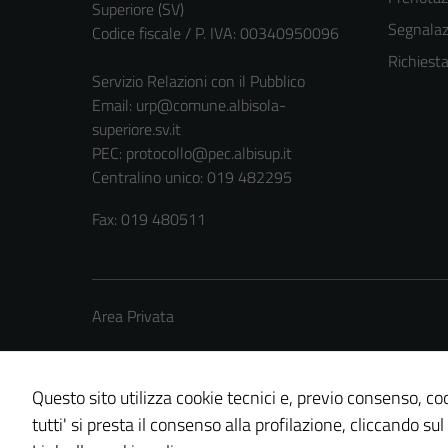
Superiore (SV)
Segnalazi
Codice fiscale / P. IVA: 00340950096
Richiest
Servizio Relazioni con il Pubblico
Email:
urp@comune.albisola-
superiore.sv.it
PEC:
protocollo@pec.albisup.it
Centralino unico: 019 482295
Fax: 019 480511
Area Privata
Questo sito utilizza cookie tecnici e, previo consenso, coo
tutti' si presta il consenso alla profilazione, cliccando sul
Credits: ©
Technical Design s.r.l.