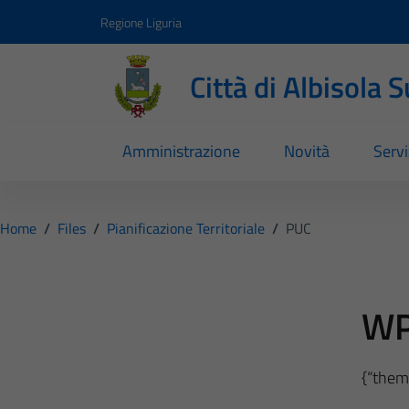
Vai ai contenuti
Vai al footer
Regione Liguria
Città di Albisola 
Amministrazione
Novità
Servi
Home
/
Files
/
Pianificazione Territoriale
/
PUC
WP
{“theme