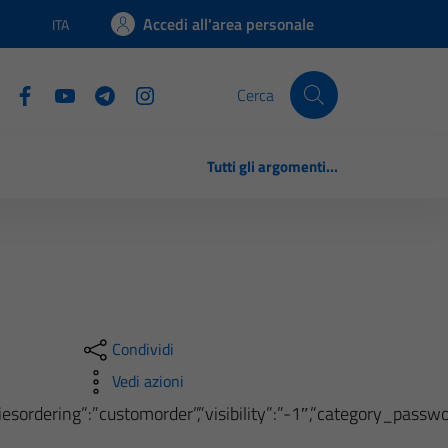
Accedi all'area personale
ITA
Lingua attiva:
Cerca
Tutti gli argomenti...
Condividi
Vedi azioni
oriesordering”:”customorder”,”visibility”:”-1″,”category_pass