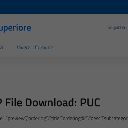
Superiore
Seguici su:
zi
Vivere il Comune
 File Download:
PUC
”:”preview”,”ordering”:”title”,”orderingdir”:”desc”,”subcateg