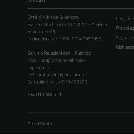
CONTATTI
Città di Albisola Superiore
Leggi le
Piazza della Libertà 19 17011 - Albisola
Prenota
Superiore (SV)
Segnalazi
Codice fiscale / P. IVA: 00340950096
Richiest
Servizio Relazioni con il Pubblico
Email:
urp@comune.albisola-
superiore.sv.it
PEC:
protocollo@pec.albisup.it
Centralino unico: 019 482295
Fax: 019 480511
Area Privata