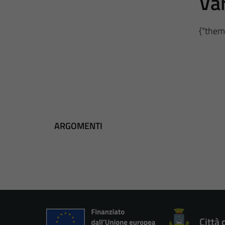
Var
{“theme
ARGOMENTI
Città 