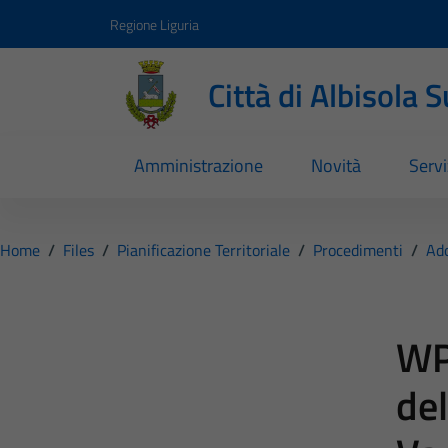
Vai ai contenuti
Vai al footer
Regione Liguria
Città di Albisola 
Amministrazione
Novità
Servi
Home
/
Files
/
Pianificazione Territoriale
/
Procedimenti
/
Ado
WP
del