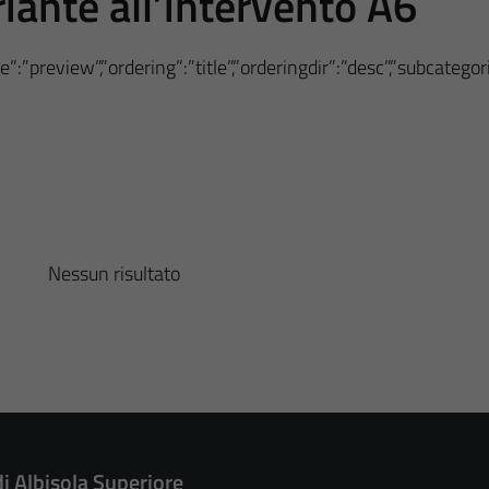
iante all’intervento A6
”:”preview”,”ordering”:”title”,”orderingdir”:”desc”,”subcateg
Nessun risultato
di Albisola Superiore