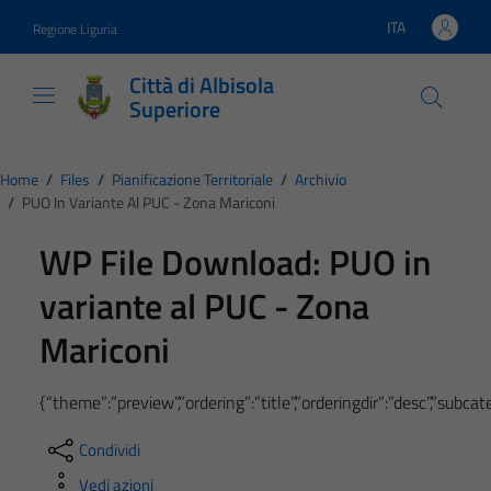
Vai ai contenuti
Vai al footer
ITA
Regione Liguria
Lingua attiva:
Città di Albisola
Superiore
Home
/
Files
/
Pianificazione Territoriale
/
Archivio
/
PUO In Variante Al PUC - Zona Mariconi
WP File Download:
PUO in
variante al PUC - Zona
Mariconi
{“theme”:”preview”,”ordering”:”title”,”orderingdir”:”desc”,”subc
Condividi
Vedi azioni