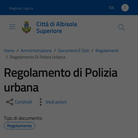
Vai ai contenuti
Vai al footer
ITA
Regione Liguria
Lingua attiva:
Città di Albisola
Superiore
Home
/
Amministrazione
/
Documenti E Dati
/
Regolamenti
/
Regolamento Di Polizia Urbana
Regolamento di Polizia
urbana
Condividi
Vedi azioni
Tipo di documento
Regolamento