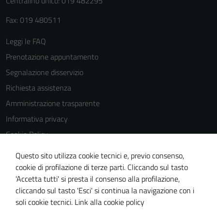
Centralino unico: 019 482295
Fax: 019 480511
Leggi le FAQ
Tecnici
Prenotazione appuntamento
Questi cookie
Segnalazione disservizio
sono necessari
Richiesta assistenza
per il
Amministrazione trasparente
funzionamento
del sito e non
Informativa privacy
possono
Cookie Policy
essere
Note legali
disabilitati.
Questo sito utilizza cookie tecnici e, previo consenso,
Questi cookie
Dichiarazione di accessibilità
cookie di profilazione di terze parti. Cliccando sul tasto
non raccolgono
'Accetta tutti' si presta il consenso alla profilazione,
Piano di miglioramento del sito
informazioni
cliccando sul tasto 'Esci' si continua la navigazione con i
Statistiche sito web
personali.
soli cookie tecnici.
Link alla cookie policy