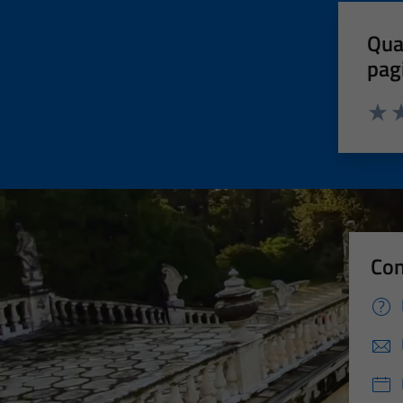
Qua
pag
Valut
Va
Con