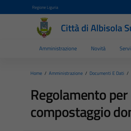
Vai ai contenuti
Vai al footer
Regione Liguria
Città di Albisola 
Amministrazione
Novità
Servi
Home
/
Amministrazione
/
Documenti E Dati
/
Regolamento per l
compostaggio do