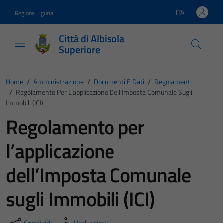
Vai ai contenuti
Vai al footer
ITA
Regione Liguria
Lingua attiva:
Città di Albisola
Superiore
Home
/
Amministrazione
/
Documenti E Dati
/
Regolamenti
/
Regolamento Per L’applicazione Dell’Imposta Comunale Sugli
Immobili (ICI)
Regolamento per
l’applicazione
dell’Imposta Comunale
sugli Immobili (ICI)
Condividi
Vedi azioni