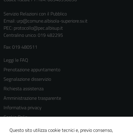
Servizio Relazioni con il Pubblico
Email:
urp@comune.albisola-superiore.sv.it
PEC:
protocollo@pec.albisup.it
Centralino unico: 019 482295
Fax: 019 480511
Tecnici
Questi cookie
Leggi le FAQ
sono necessari
Prenotazione appuntamento
per il
Segnalazione disservizio
funzionamento
del sito e non
Richiesta assistenza
possono
Amministrazione trasparente
essere
Informativa privacy
disabilitati.
Questi cookie
Cookie Policy
non raccolgono
Note legali
Questo sito utilizza cookie tecnici e, previo consenso,
informazioni