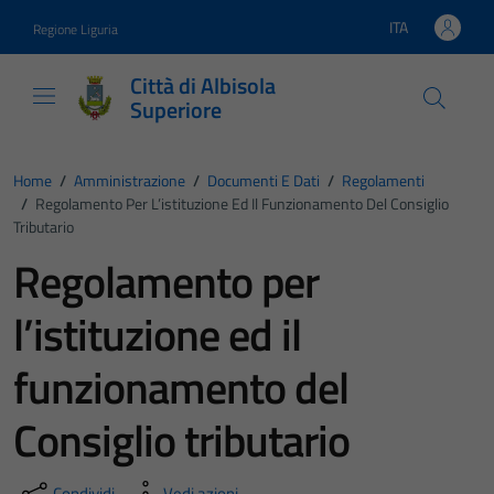
Vai ai contenuti
Vai al footer
ITA
Regione Liguria
Lingua attiva:
Città di Albisola
Superiore
Home
/
Amministrazione
/
Documenti E Dati
/
Regolamenti
/
Regolamento Per L’istituzione Ed Il Funzionamento Del Consiglio
Tributario
Regolamento per
l’istituzione ed il
funzionamento del
Consiglio tributario
Condividi
Vedi azioni