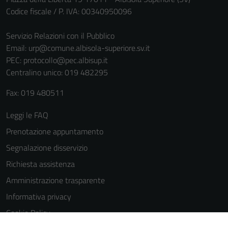
Codice fiscale / P. IVA: 00340950096
Servizio Relazioni con il Pubblico
Email:
urp@comune.albisola-superiore.sv.it
PEC:
protocollo@pec.albisup.it
Centralino unico: 019 482295
Fax: 019 480511
Tecnici
Questi cookie
Leggi le FAQ
sono necessari
Prenotazione appuntamento
per il
funzionamento
Segnalazione disservizio
del sito e non
Richiesta assistenza
possono
Amministrazione trasparente
essere
disabilitati.
Informativa privacy
Questi cookie
Cookie Policy
non raccolgono