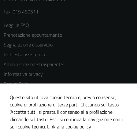
Fax: 019 480511
Leggi le FAQ
Prenotazione appuntamento
Segnalazione disservizio
Richiesta assistenza
Amministrazione trasparente
Informativa privacy
Cookie Policy
Note legali
Questo sito utilizza cookie tecnici e, previo consenso,
Dichiarazione di accessibilità
cookie di profilazione di terze parti. Cliccando sul tasto
'Accetta tutti' si presta il consenso alla profilazione,
Piano di miglioramento del sito
cliccando sul tasto 'Esci' si continua la navigazione con i
Statistiche sito web
soli cookie tecnici.
Link alla cookie policy