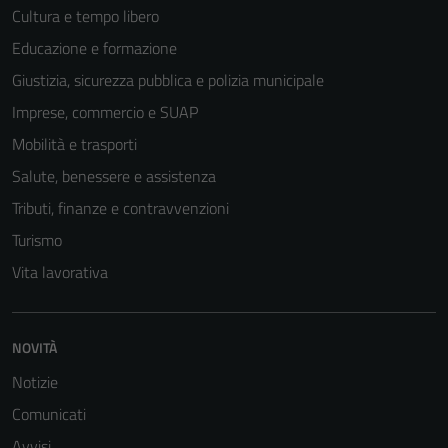
Cultura e tempo libero
Educazione e formazione
Giustizia, sicurezza pubblica e polizia municipale
Imprese, commercio e SUAP
Tecnici
Questi cookie
Mobilità e trasporti
sono necessari
Salute, benessere e assistenza
per il
Tributi, finanze e contravvenzioni
funzionamento
del sito e non
Turismo
possono
Vita lavorativa
essere
disabilitati.
Questi cookie
NOVITÀ
non raccolgono
informazioni
Notizie
personali.
Comunicati
Avvisi