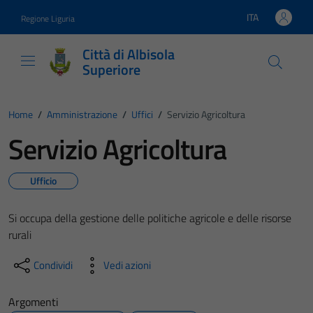
Vai ai contenuti
Vai al footer
ITA
Regione Liguria
Lingua attiva:
Città di Albisola
Superiore
Home
/
Amministrazione
/
Uffici
/
Servizio Agricoltura
Servizio Agricoltura
Ufficio
Si occupa della gestione delle politiche agricole e delle risorse
rurali
Condividi
Vedi azioni
Argomenti