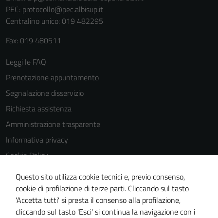
PEC:
protocollo@pec.albisup.it
Centralino unico: 019 482295
Fax: 019 480511
Leggi le FAQ
Prenotazione appuntamento
Segnalazione disservizio
Richiesta assistenza
Amministrazione trasparente
Informativa privacy
Cookie Policy
Note legali
Questo sito utilizza cookie tecnici e, previo consenso,
Dichiarazione di accessibilità
cookie di profilazione di terze parti. Cliccando sul tasto
'Accetta tutti' si presta il consenso alla profilazione,
Piano di miglioramento del sito
cliccando sul tasto 'Esci' si continua la navigazione con i
Statistiche sito web