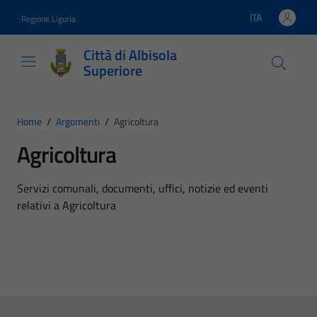
Vai ai contenuti
Vai al footer
ITA
Regione Liguria
Lingua attiva:
Città di Albisola
Superiore
Home
/
Argomenti
/
Agricoltura
Agricoltura
Dettagli dell'argomento
Servizi comunali, documenti, uffici, notizie ed eventi
relativi a Agricoltura