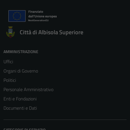
Questi cookie
sono necessari
per il
funzionamento
Città di Albisola Superiore
del sito e non
possono
essere
AMMINISTRAZIONE
disabilitati.
Uffici
Questi cookie
non raccolgono
Organi di Governo
informazioni
Politici
personali.
Personale Amministrativo
Enti e Fondazioni
Documenti e Dati
CATEGORIE DI SERVIZIO