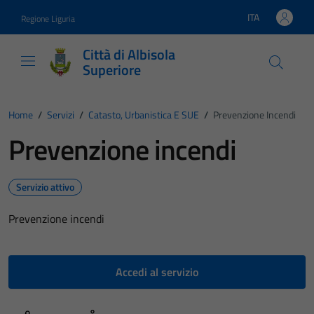
Vai ai contenuti
Vai al footer
ITA
Regione Liguria
Lingua attiva:
Città di Albisola
Superiore
Home
/
Servizi
/
Catasto, Urbanistica E SUE
/
Prevenzione Incendi
Prevenzione incendi
Servizio attivo
Prevenzione incendi
Accedi al servizio