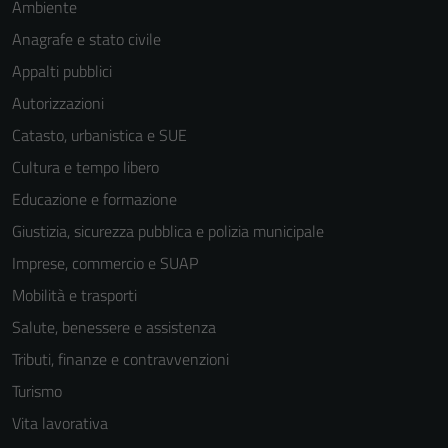
Ambiente
sono necessari
Anagrafe e stato civile
per il
funzionamento
Appalti pubblici
del sito e non
Autorizzazioni
possono
Catasto, urbanistica e SUE
essere
disabilitati.
Cultura e tempo libero
Questi cookie
Educazione e formazione
non raccolgono
Giustizia, sicurezza pubblica e polizia municipale
informazioni
personali.
Imprese, commercio e SUAP
Mobilità e trasporti
Salute, benessere e assistenza
Tributi, finanze e contravvenzioni
Turismo
Vita lavorativa