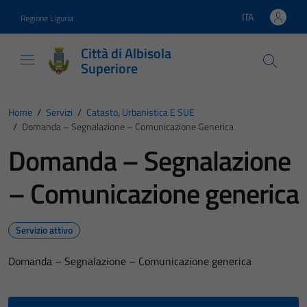
Vai ai contenuti
Vai al footer
ITA
Regione Liguria
Lingua attiva:
Città di Albisola
Superiore
Home
/
Servizi
/
Catasto, Urbanistica E SUE
/
Domanda – Segnalazione – Comunicazione Generica
Domanda – Segnalazione
– Comunicazione generica
Servizio attivo
Domanda – Segnalazione – Comunicazione generica