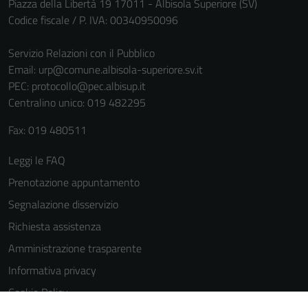
Piazza della Libertà 19 17011 - Albisola Superiore (SV)
Codice fiscale / P. IVA: 00340950096
Servizio Relazioni con il Pubblico
Email:
urp@comune.albisola-superiore.sv.it
PEC:
protocollo@pec.albisup.it
Centralino unico: 019 482295
Fax: 019 480511
Leggi le FAQ
Prenotazione appuntamento
Segnalazione disservizio
Richiesta assistenza
Amministrazione trasparente
Informativa privacy
Cookie Policy