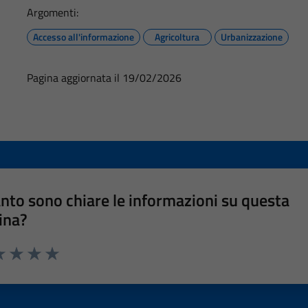
Argomenti:
Accesso all'informazione
Agricoltura
Urbanizzazione
Pagina aggiornata il 19/02/2026
nto sono chiare le informazioni su questa
ina?
a 1 stelle su 5
luta 2 stelle su 5
Valuta 3 stelle su 5
Valuta 4 stelle su 5
Valuta 5 stelle su 5