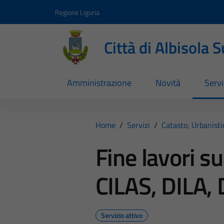
Vai ai contenuti
Vai al footer
Regione Liguria
Città di Albisola 
Amministrazione
Novità
Servi
Home
/
Servizi
/
Catasto, Urbanist
Fine lavori su
CILAS, DILA, 
Servizio attivo