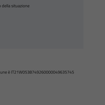
 della situazione
l Comune è IT21W0538749260000049635745