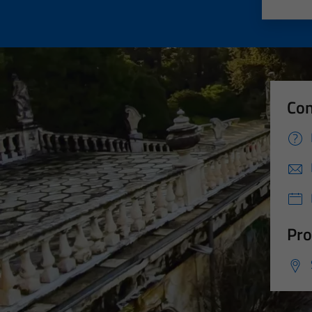
Valut
Va
Con
Pro