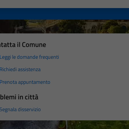
a 1 stelle su 5
luta 2 stelle su 5
Valuta 3 stelle su 5
Valuta 4 stelle su 5
Valuta 5 stelle su 5
tatta il Comune
Leggi le domande frequenti
Richiedi assistenza
Prenota appuntamento
blemi in città
Segnala disservizio