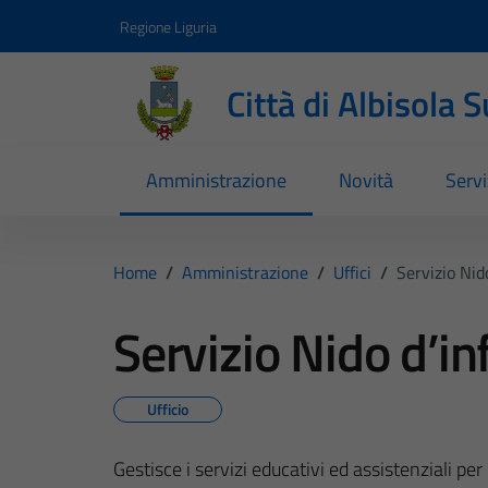
Vai ai contenuti
Vai al footer
Regione Liguria
Città di Albisola 
Amministrazione
Novità
Servi
Home
/
Amministrazione
/
Uffici
/
Servizio Nid
Servizio Nido d’in
Ufficio
Gestisce i servizi educativi ed assistenziali per