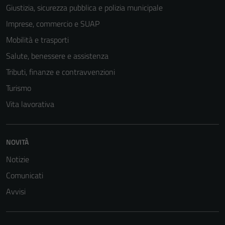
Giustizia, sicurezza pubblica e polizia municipale
Imprese, commercio e SUAP
Mobilità e trasporti
Tecnici
Questi cookie
Salute, benessere e assistenza
sono necessari
Tributi, finanze e contravvenzioni
per il
Turismo
funzionamento
del sito e non
Vita lavorativa
possono
essere
disabilitati.
NOVITÀ
Questi cookie
Notizie
non raccolgono
informazioni
Comunicati
personali.
Avvisi