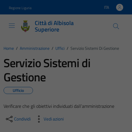
Vai ai contenuti
Vai al footer
ITA
Regione Liguria
Lingua attiva:
Città di Albisola
Superiore
Home
/
Amministrazione
/
Uffici
/
Servizio Sistemi Di Gestione
Servizio Sistemi di
Gestione
Ufficio
Verificare che gli obiettivi individuati dall’amministrazione
Condividi
Vedi azioni