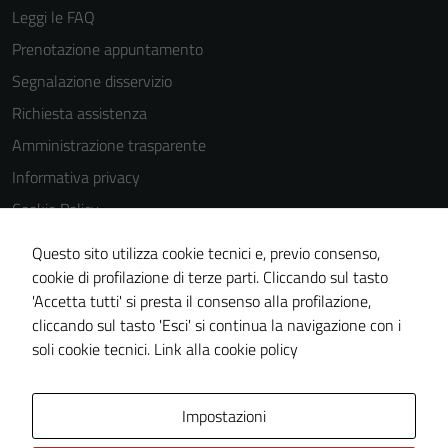
Leggi le FAQ
Prenotazione appuntamento
Segnalazione disservizio
Richiesta assistenza
Amministrazione trasparente
Informativa privacy
Cookie Policy
Note legali
Questo sito utilizza cookie tecnici e, previo consenso,
Dichiarazione di accessibilità
cookie di profilazione di terze parti. Cliccando sul tasto
'Accetta tutti' si presta il consenso alla profilazione,
Piano di miglioramento del sito
cliccando sul tasto 'Esci' si continua la navigazione con i
Statistiche sito web
soli cookie tecnici.
Link alla cookie policy
Area Privata
Impostazioni