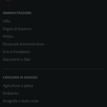
AMMINISTRAZIONE
Uffici
Organi di Governo
Politici
Tecnici
Personale Amministrativo
Questi cookie
sono necessari
Enti e Fondazioni
per il
Documenti e Dati
funzionamento
del sito e non
possono
CATEGORIE DI SERVIZIO
essere
disabilitati.
Agricoltura e pesca
Questi cookie
Ambiente
non raccolgono
Anagrafe e stato civile
informazioni
personali.