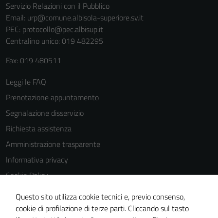
Servizio Relazioni con il Pubblico
Email:
urp@comune.albisola-superiore.sv.it
PEC:
protocollo@pec.albisup.it
Centralino unico: 019 482295
Fax: 019 480511
Leggi le FAQ
Prenotazione appuntamento
Segnalazione disservizio
Richiesta assistenza
Amministrazione trasparente
Informativa privacy
Cookie Policy
Note legali
Questo sito utilizza cookie tecnici e, previo consenso,
Dichiarazione di accessibilità
cookie di profilazione di terze parti. Cliccando sul tasto