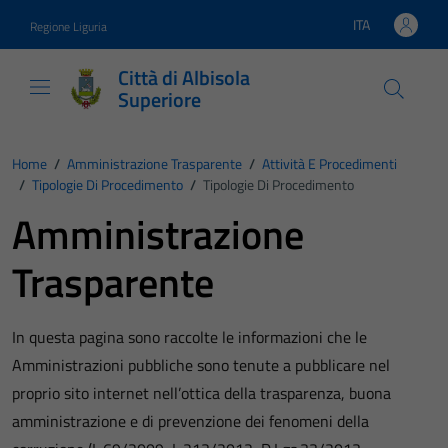
Vai ai contenuti
Vai al footer
ITA
Regione Liguria
Lingua attiva:
Città di Albisola
Superiore
Home
/
Amministrazione Trasparente
/
Attività E Procedimenti
/
Tipologie Di Procedimento
/
Tipologie Di Procedimento
Amministrazione
Trasparente
In questa pagina sono raccolte le informazioni che le
Amministrazioni pubbliche sono tenute a pubblicare nel
proprio sito internet nell’ottica della trasparenza, buona
amministrazione e di prevenzione dei fenomeni della