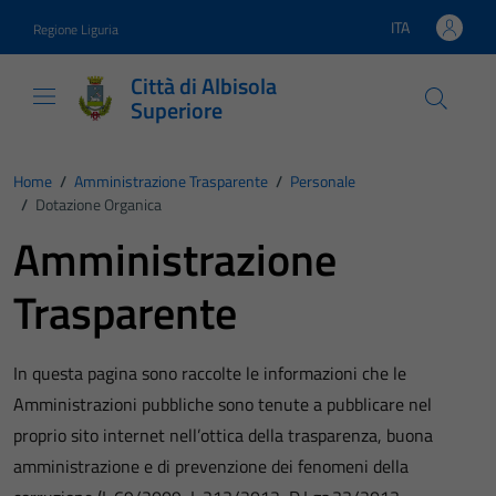
Vai ai contenuti
Vai al footer
ITA
Regione Liguria
Lingua attiva:
Città di Albisola
Superiore
Home
/
Amministrazione Trasparente
/
Personale
/
Dotazione Organica
Amministrazione
Trasparente
In questa pagina sono raccolte le informazioni che le
Amministrazioni pubbliche sono tenute a pubblicare nel
proprio sito internet nell’ottica della trasparenza, buona
amministrazione e di prevenzione dei fenomeni della