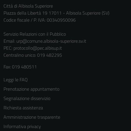
non raccolgono
Città di Albisola Superiore
informazioni
Piazza della Libertà 19 17011 - Albisola Superiore (SV)
personali.
Codice fiscale / P. IVA: 00340950096
Servizio Relazioni con il Pubblico
Email:
urp@comune.albisola-superiore.sv.it
PEC:
protocollo@pec.albisup.it
Centralino unico: 019 482295
Fax: 019 480511
Leggi le FAQ
Prenotazione appuntamento
Segnalazione disservizio
Richiesta assistenza
Amministrazione trasparente
Informativa privacy