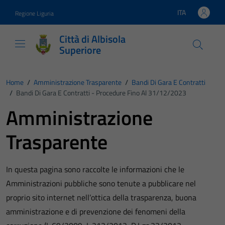
Vai ai contenuti
Vai al footer
ITA
Regione Liguria
Lingua attiva:
Città di Albisola
Superiore
Home
/
Amministrazione Trasparente
/
Bandi Di Gara E Contratti
/
Bandi Di Gara E Contratti - Procedure Fino Al 31/12/2023
Amministrazione
Trasparente
In questa pagina sono raccolte le informazioni che le
Amministrazioni pubbliche sono tenute a pubblicare nel
proprio sito internet nell’ottica della trasparenza, buona
amministrazione e di prevenzione dei fenomeni della