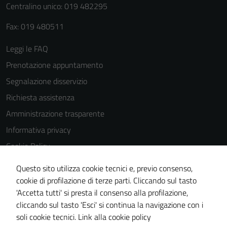
Centralino unico: 019 482295
Fax: 019 480511
Leggi le FAQ
Prenotazione appuntamento
Segnalazione disservizio
Richiesta assistenza
Amministrazione trasparente
Informativa privacy
Cookie Policy
Note legali
Questo sito utilizza cookie tecnici e, previo consenso,
Dichiarazione di accessibilità
cookie di profilazione di terze parti. Cliccando sul tasto
'Accetta tutti' si presta il consenso alla profilazione,
Piano di miglioramento del sito
cliccando sul tasto 'Esci' si continua la navigazione con i
Statistiche sito web
soli cookie tecnici.
Link alla cookie policy