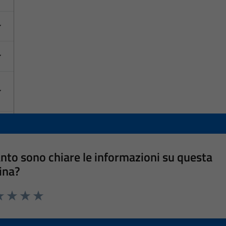
nto sono chiare le informazioni su questa
ina?
a 1 stelle su 5
luta 2 stelle su 5
Valuta 3 stelle su 5
Valuta 4 stelle su 5
Valuta 5 stelle su 5