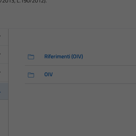
3/2013, L.190/2012).
Riferimenti (OIV)
OIV