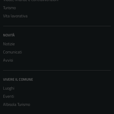
Turismo
Vita lavorativa
NOVITÀ
Notizie
Comunicati
Tecnici
Avvisi
Questi cookie
sono necessari
per il
VIVERE IL COMUNE
funzionamento
Luoghi
del sito e non
Eventi
possono
essere
Albisola Turismo
disabilitati.