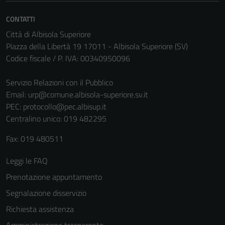
Questi cookie
non raccolgono
CONTATTI
informazioni
Città di Albisola Superiore
personali.
Piazza della Libertà 19 17011 - Albisola Superiore (SV)
Codice fiscale / P. IVA: 00340950096
Servizio Relazioni con il Pubblico
Email:
urp@comune.albisola-superiore.sv.it
PEC:
protocollo@pec.albisup.it
Centralino unico: 019 482295
Fax: 019 480511
Leggi le FAQ
Prenotazione appuntamento
Segnalazione disservizio
Richiesta assistenza