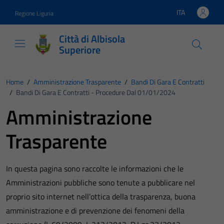
Vai ai contenuti
Vai al footer
ITA
Regione Liguria
Lingua attiva:
Città di Albisola
Superiore
Home
/
Amministrazione Trasparente
/
Bandi Di Gara E Contratti
/
Bandi Di Gara E Contratti - Procedure Dal 01/01/2024
Amministrazione
Trasparente
In questa pagina sono raccolte le informazioni che le
Amministrazioni pubbliche sono tenute a pubblicare nel
proprio sito internet nell’ottica della trasparenza, buona
amministrazione e di prevenzione dei fenomeni della