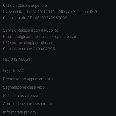
non raccolgono
Città di Albisola Superiore
informazioni
Piazza della Libertà 19 17011 - Albisola Superiore (SV)
personali.
Codice fiscale / P. IVA: 00340950096
Servizio Relazioni con il Pubblico
Email:
urp@comune.albisola-superiore.sv.it
PEC:
protocollo@pec.albisup.it
Centralino unico: 019 482295
Fax: 019 480511
Leggi le FAQ
Prenotazione appuntamento
Segnalazione disservizio
Richiesta assistenza
Amministrazione trasparente
Informativa privacy