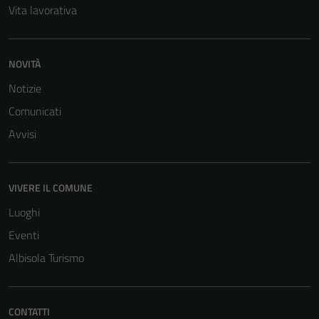
Vita lavorativa
NOVITÀ
Notizie
Comunicati
Avvisi
Tecnici
Questi cookie
sono necessari
VIVERE IL COMUNE
per il
Luoghi
funzionamento
Eventi
del sito e non
possono
Albisola Turismo
essere
disabilitati.
Questi cookie
CONTATTI