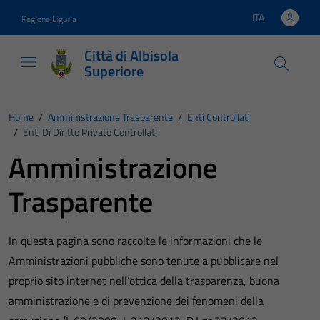
Vai ai contenuti
Vai al footer
ITA
Regione Liguria
Lingua attiva:
Città di Albisola
Superiore
Home
/
Amministrazione Trasparente
/
Enti Controllati
/
Enti Di Diritto Privato Controllati
Amministrazione
Trasparente
In questa pagina sono raccolte le informazioni che le
Amministrazioni pubbliche sono tenute a pubblicare nel
proprio sito internet nell’ottica della trasparenza, buona
amministrazione e di prevenzione dei fenomeni della