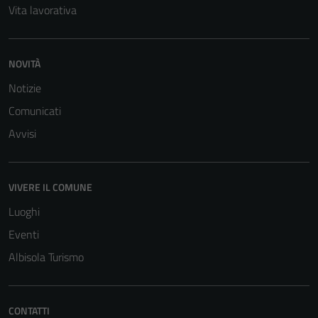
Vita lavorativa
NOVITÀ
Notizie
Comunicati
Avvisi
Tecnici
Questi cookie
sono necessari
VIVERE IL COMUNE
per il
Luoghi
funzionamento
Eventi
del sito e non
possono
Albisola Turismo
essere
disabilitati.
Questi cookie
CONTATTI