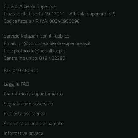
non raccolgono
Città di Albisola Superiore
informazioni
Piazza della Libertà 19 17011 - Albisola Superiore (SV)
personali.
Codice fiscale / P. IVA: 00340950096
Servizio Relazioni con il Pubblico
Email:
urp@comune.albisola-superiore.sv.it
PEC:
protocollo@pec.albisup.it
Centralino unico: 019 482295
Fax: 019 480511
Leggi le FAQ
Prenotazione appuntamento
Segnalazione disservizio
Richiesta assistenza
Amministrazione trasparente
Informativa privacy