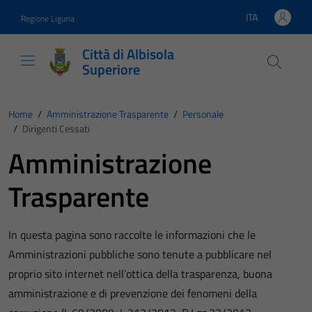
Vai ai contenuti
Vai al footer
ITA
Regione Liguria
Lingua attiva:
Città di Albisola
Superiore
Home
/
Amministrazione Trasparente
/
Personale
/
Dirigenti Cessati
Amministrazione
Trasparente
In questa pagina sono raccolte le informazioni che le
Amministrazioni pubbliche sono tenute a pubblicare nel
proprio sito internet nell’ottica della trasparenza, buona
amministrazione e di prevenzione dei fenomeni della