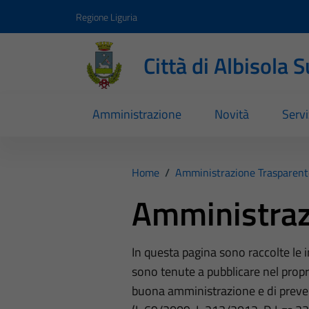
Vai ai contenuti
Vai al footer
Regione Liguria
Città di Albisola 
Amministrazione
Novità
Servi
Home
/
Amministrazione Trasparent
Amministraz
In questa pagina sono raccolte le
sono tenute a pubblicare nel propri
buona amministrazione e di preve