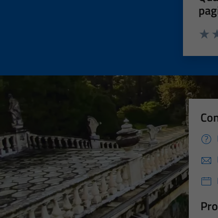
pag
Valut
Va
Con
Pro