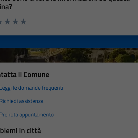
ina?
a 1 stelle su 5
luta 2 stelle su 5
Valuta 3 stelle su 5
Valuta 4 stelle su 5
Valuta 5 stelle su 5
tatta il Comune
Leggi le domande frequenti
Richiedi assistenza
Prenota appuntamento
blemi in città