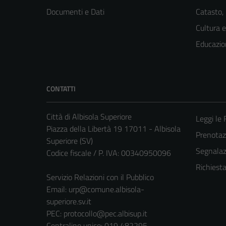
Documenti e Dati
Catasto,
Cultura 
Educazio
CONTATTI
Città di Albisola Superiore
Leggi le
Piazza della Libertà 19 17011 - Albisola
Prenota
Superiore (SV)
Segnalazi
Codice fiscale / P. IVA: 00340950096
Richiest
Servizio Relazioni con il Pubblico
Email:
urp@comune.albisola-
superiore.sv.it
PEC:
protocollo@pec.albisup.it
Centralino unico: 019 482295