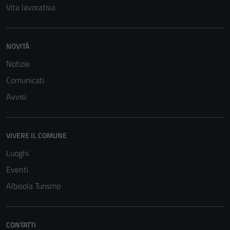
Vita lavorativa
NOVITÀ
Notizie
Comunicati
Avvisi
Tecnici
Questi cookie
sono necessari
VIVERE IL COMUNE
per il
Luoghi
funzionamento
Eventi
del sito e non
possono
Albisola Turismo
essere
disabilitati.
Questi cookie
CONTATTI