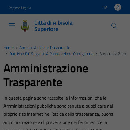
Vai ai contenuti
Vai al footer
ITA
Regione Liguria
Lingua attiva:
Città di Albisola
Superiore
Home
/
Amministrazione Trasparente
/
Dati Non Più Soggetti A Pubblicazione Obbligatoria
/
Burocrazia Zero
Amministrazione
Trasparente
In questa pagina sono raccolte le informazioni che le
Amministrazioni pubbliche sono tenute a pubblicare nel
proprio sito internet nell’ottica della trasparenza, buona
amministrazione e di prevenzione dei fenomeni della