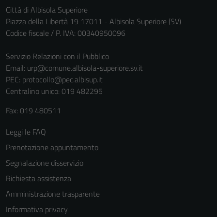
non raccolgono
Città di Albisola Superiore
informazioni
Piazza della Libertà 19 17011 - Albisola Superiore (SV)
personali.
Codice fiscale / P. IVA: 00340950096
Servizio Relazioni con il Pubblico
Email:
urp@comune.albisola-superiore.sv.it
PEC:
protocollo@pec.albisup.it
Centralino unico: 019 482295
Fax: 019 480511
Leggi le FAQ
Prenotazione appuntamento
Segnalazione disservizio
Richiesta assistenza
Amministrazione trasparente
Informativa privacy