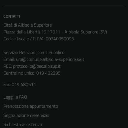
Tecnici
Questi cookie
CONTATTI
sono necessari
Città di Albisola Superiore
per il
Piazza della Libertà 19 17011 - Albisola Superiore (SV)
funzionamento
Codice fiscale / P. IVA: 00340950096
del sito e non
possono
Servizio Relazioni con il Pubblico
essere
Email:
urp@comune.albisola-superiore.sv.it
disabilitati.
PEC:
protocollo@pec.albisup.it
Questi cookie
Centralino unico: 019 482295
non raccolgono
informazioni
Fax: 019 480511
personali.
Leggi le FAQ
Prenotazione appuntamento
Segnalazione disservizio
Richiesta assistenza