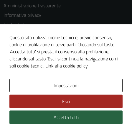
Amministrazione trasparente
Informativa privacy
Cookie Policy
Note legali
Questo sito utilizza cookie tecnici e, previo consenso,
Dichiarazione di accessibilità
cookie di profilazione di terze parti. Cliccando sul tasto
'Accetta tutti' si presta il consenso alla profilazione,
Piano di miglioramento del sito
cliccando sul tasto 'Esci' si continua la navigazione con i
Statistiche sito web
soli cookie tecnici.
Link alla cookie policy
Area Privata
Impostazioni
Esci
Accetta tutti
Credits: ©
Technical Design s.r.l.