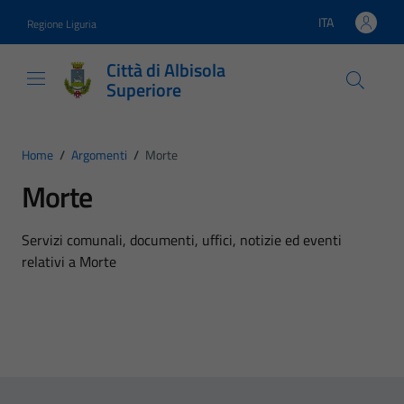
Vai ai contenuti
Vai al footer
ITA
Regione Liguria
Lingua attiva:
Città di Albisola
Superiore
Home
/
Argomenti
/
Morte
Morte
Dettagli dell'argomento
Servizi comunali, documenti, uffici, notizie ed eventi
relativi a Morte