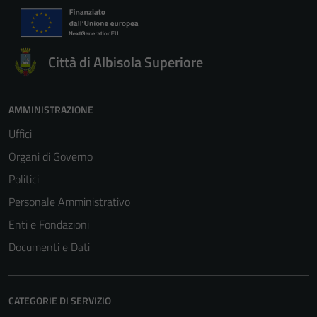
Città di Albisola Superiore
AMMINISTRAZIONE
Uffici
Tecnici
Organi di Governo
Questi cookie
Politici
sono necessari
per il
Personale Amministrativo
funzionamento
Enti e Fondazioni
del sito e non
Documenti e Dati
possono
essere
disabilitati.
CATEGORIE DI SERVIZIO
Questi cookie