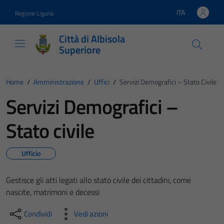
Vai ai contenuti
Vai al footer
ITA
Regione Liguria
Lingua attiva:
Città di Albisola
Superiore
Home
/
Amministrazione
/
Uffici
/
Servizi Demografici – Stato Civile
Servizi Demografici –
Stato civile
Ufficio
Gestisce gli atti legati allo stato civile dei cittadini, come
nascite, matrimoni e decessi
Condividi
Vedi azioni