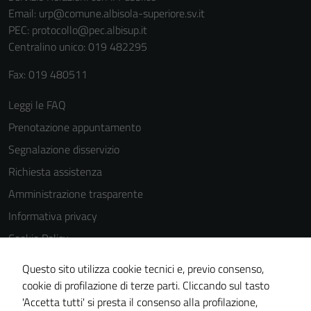
Email:
urp@comune.albisola-superiore.sv.it
PEC:
protocollo@pec.albisup.it
Centralino unico: 019 482295
Fax: 019 480511
Leggi le FAQ
Prenotazione appuntamento
Segnalazione disservizio
Richiesta assistenza
Amministrazione trasparente
Informativa privacy
Cookie Policy
Note legali
Questo sito utilizza cookie tecnici e, previo consenso,
Dichiarazione di accessibilità
cookie di profilazione di terze parti. Cliccando sul tasto
'Accetta tutti' si presta il consenso alla profilazione,
Piano di miglioramento del sito