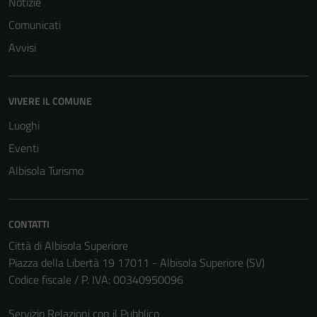
Notizie
Comunicati
Avvisi
VIVERE IL COMUNE
Tecnici
Questi cookie
Luoghi
sono necessari
Eventi
per il
Albisola Turismo
funzionamento
del sito e non
possono
CONTATTI
essere
disabilitati.
Città di Albisola Superiore
Questi cookie
Piazza della Libertà 19 17011 - Albisola Superiore (SV)
non raccolgono
Codice fiscale / P. IVA: 00340950096
informazioni
personali.
Servizio Relazioni con il Pubblico