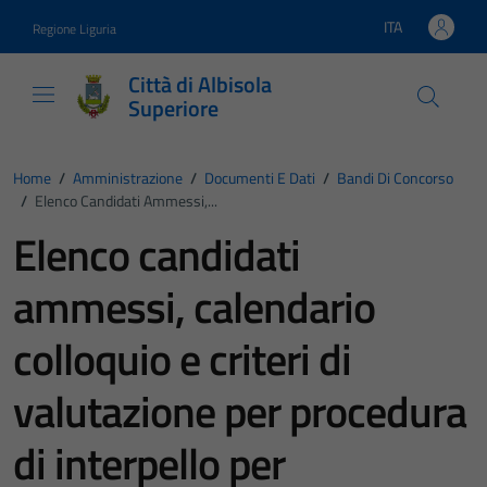
Vai ai contenuti
Vai al footer
ITA
Regione Liguria
Lingua attiva:
Città di Albisola
Superiore
Home
/
Amministrazione
/
Documenti E Dati
/
Bandi Di Concorso
/
Elenco Candidati Ammessi,...
Elenco candidati
ammessi, calendario
colloquio e criteri di
valutazione per procedura
di interpello per