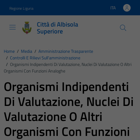
Vai ai contenuti
Vai al footer
ITA
Regione Liguria
Lingua attiva:
Città di Albisola
Superiore
Home
/
Media
/
Amministrazione Trasparente
/
Controlli E Rilievi Sull'amministrazione
/
Organismi Indipendenti Di Valutazione, Nuclei Di Valutazione O Altri
Organismi Con Funzioni Analoghe
Organismi Indipendenti
Di Valutazione, Nuclei Di
Valutazione O Altri
Organismi Con Funzioni