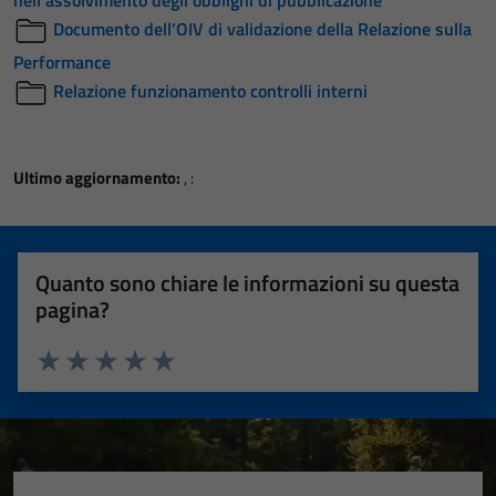
nell’assolvimento degli obblighi di pubblicazione
Documento dell’OIV di validazione della Relazione sulla
Performance
Relazione funzionamento controlli interni
Ultimo aggiornamento:
, :
Quanto sono chiare le informazioni su questa
pagina?
Valuta 1 stelle su 5
Valuta 2 stelle su 5
Valuta 3 stelle su 5
Valuta 4 stelle su 5
Valuta 5 stelle su 5