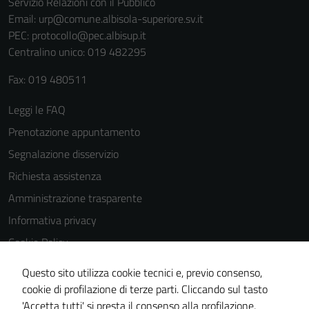
Servizio Relazioni con il Pubblico
Email:
urp@comune.albisola-superiore.sv.it
PEC:
protocollo@pec.albisup.it
Centralino unico: 019 482295
Fax: 019 480511
Tecnici
Leggi le FAQ
Questi cookie
Prenotazione appuntamento
sono necessari
Segnalazione disservizio
per il
funzionamento
Richiesta assistenza
del sito e non
Amministrazione trasparente
possono
Informativa privacy
essere
disabilitati.
Cookie Policy
Questi cookie
Note legali
Questo sito utilizza cookie tecnici e, previo consenso,
non raccolgono
Dichiarazione di accessibilità
cookie di profilazione di terze parti. Cliccando sul tasto
informazioni
'Accetta tutti' si presta il consenso alla profilazione,
personali.
Piano di miglioramento del sito