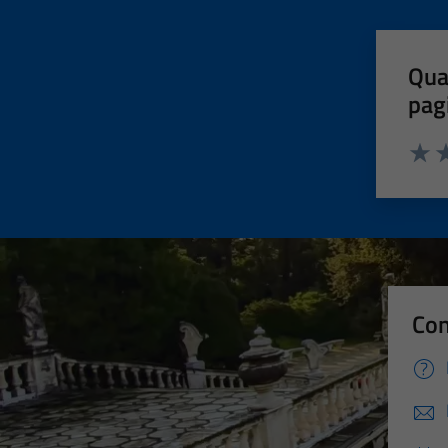
Qua
pag
Valut
Va
Con