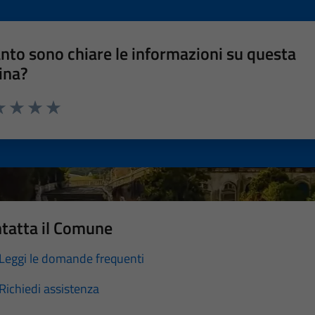
nto sono chiare le informazioni su questa
ina?
a 1 stelle su 5
luta 2 stelle su 5
Valuta 3 stelle su 5
Valuta 4 stelle su 5
Valuta 5 stelle su 5
tatta il Comune
Leggi le domande frequenti
Richiedi assistenza