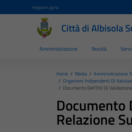
Vai ai contenuti
Vai al footer
Regione Liguria
Città di Albisola 
Amministrazione
Novità
Servi
Home
/
Media
/
Amministrazione T
/
Organismi Indipendenti Di Valutaz
/
Documento Dell’OIV Di Validazione
Documento De
Relazione S