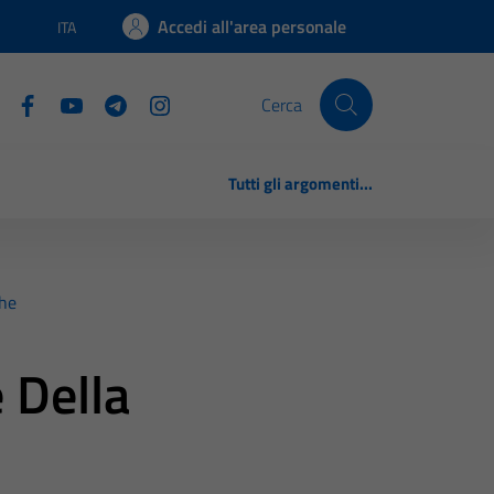
Accedi all'area personale
ITA
Lingua attiva:
Cerca
Tutti gli argomenti...
ghe
 Della