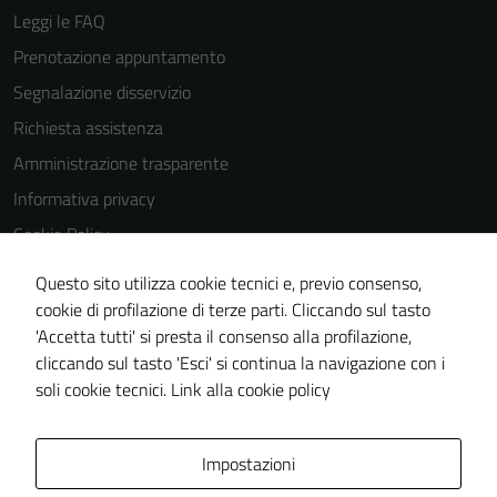
possono
Leggi le FAQ
essere
Prenotazione appuntamento
disabilitati.
Questi cookie
Segnalazione disservizio
non raccolgono
Richiesta assistenza
informazioni
Amministrazione trasparente
personali.
Informativa privacy
Cookie Policy
Note legali
Questo sito utilizza cookie tecnici e, previo consenso,
Dichiarazione di accessibilità
cookie di profilazione di terze parti. Cliccando sul tasto
'Accetta tutti' si presta il consenso alla profilazione,
Piano di miglioramento del sito
cliccando sul tasto 'Esci' si continua la navigazione con i
Statistiche sito web
soli cookie tecnici.
Link alla cookie policy
Area Privata
Impostazioni