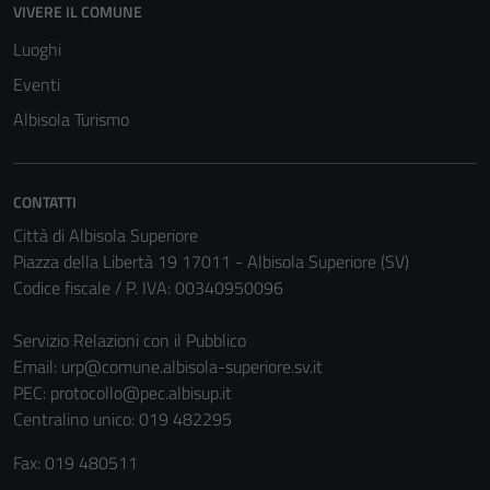
VIVERE IL COMUNE
Luoghi
Eventi
Albisola Turismo
CONTATTI
Città di Albisola Superiore
Piazza della Libertà 19 17011 - Albisola Superiore (SV)
Codice fiscale / P. IVA: 00340950096
Tecnici
Servizio Relazioni con il Pubblico
Questi cookie
Email:
urp@comune.albisola-superiore.sv.it
sono necessari
PEC:
protocollo@pec.albisup.it
per il
Centralino unico: 019 482295
funzionamento
Fax: 019 480511
del sito e non