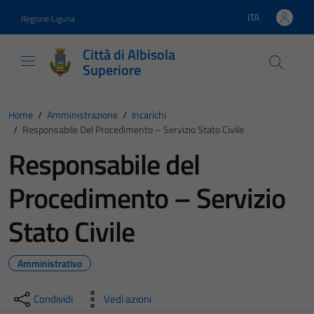
Vai ai contenuti
Vai al footer
ITA
Regione Liguria
Lingua attiva:
Città di Albisola
Superiore
Home
/
Amministrazione
/
Incarichi
/
Responsabile Del Procedimento – Servizio Stato Civile
Responsabile del
Procedimento – Servizio
Stato Civile
Amministrativo
Condividi
Vedi azioni