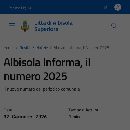
Vai ai contenuti
Vai al footer
ITA
Regione Liguria
Lingua attiva:
Città di Albisola
Superiore
Home
/
Novità
/
Notizie
/
Albisola Informa, Il Numero 2025
Albisola Informa, il
numero 2025
Il nuovo numero del periodico comunale
Data:
Tempo di lettura:
1 min
02 Gennaio 2026