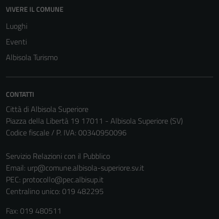
VIVERE IL COMUNE
Luoghi
Eventi
Tecnici
Questi cookie
Albisola Turismo
sono necessari
per il
funzionamento
CONTATTI
del sito e non
Città di Albisola Superiore
possono
Piazza della Libertà 19 17011 - Albisola Superiore (SV)
essere
Codice fiscale / P. IVA: 00340950096
disabilitati.
Questi cookie
Servizio Relazioni con il Pubblico
non raccolgono
Email:
urp@comune.albisola-superiore.sv.it
informazioni
PEC:
protocollo@pec.albisup.it
personali.
Centralino unico: 019 482295
Fax: 019 480511