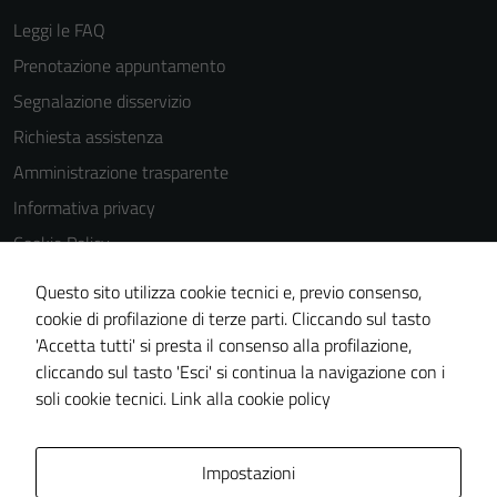
Leggi le FAQ
Prenotazione appuntamento
Segnalazione disservizio
Richiesta assistenza
Amministrazione trasparente
Informativa privacy
Cookie Policy
Note legali
Questo sito utilizza cookie tecnici e, previo consenso,
Dichiarazione di accessibilità
cookie di profilazione di terze parti. Cliccando sul tasto
'Accetta tutti' si presta il consenso alla profilazione,
Piano di miglioramento del sito
cliccando sul tasto 'Esci' si continua la navigazione con i
Statistiche sito web
soli cookie tecnici.
Link alla cookie policy
Area Privata
Impostazioni