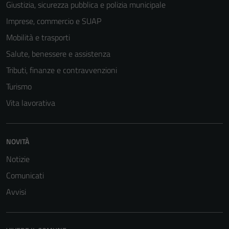
Giustizia, sicurezza pubblica e polizia municipale
Imprese, commercio e SUAP
Mobilità e trasporti
Tecnici
Salute, benessere e assistenza
Questi cookie
sono necessari
Tributi, finanze e contravvenzioni
per il
Turismo
funzionamento
Vita lavorativa
del sito e non
possono
essere
disabilitati.
NOVITÀ
Questi cookie
Notizie
non raccolgono
Comunicati
informazioni
personali.
Avvisi