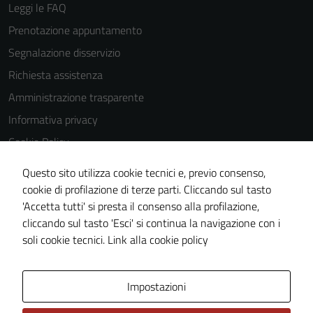
Leggi le FAQ
Prenotazione appuntamento
Segnalazione disservizio
Richiesta assistenza
Amministrazione trasparente
Informativa privacy
Cookie Policy
Note legali
Questo sito utilizza cookie tecnici e, previo consenso,
Dichiarazione di accessibilità
cookie di profilazione di terze parti. Cliccando sul tasto
'Accetta tutti' si presta il consenso alla profilazione,
Piano di miglioramento del sito
cliccando sul tasto 'Esci' si continua la navigazione con i
Statistiche sito web
soli cookie tecnici.
Link alla cookie policy
Area Privata
Impostazioni