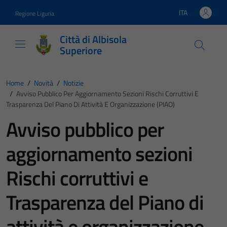
Vai ai contenuti
Vai al footer
ITA
Regione Liguria
Lingua attiva:
Città di Albisola
Superiore
Home
/
Novità
/
Notizie
/
Avviso Pubblico Per Aggiornamento Sezioni Rischi Corruttivi E
Trasparenza Del Piano Di Attività E Organizzazione (PIAO)
Avviso pubblico per
aggiornamento sezioni
Rischi corruttivi e
Trasparenza del Piano di
attività e organizzazione