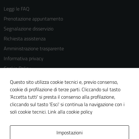
Leggi le FAQ
Prenotazione appuntamento
Segnalazione disservizio
Richiesta assistenza
Amministrazione trasparente
Informativa privacy
Cookie Policy
Note legali
Questo sito utilizza cookie tecnici e, previo consenso,
Dichiarazione di accessibilità
cookie di profilazione di terze parti. Cliccando sul tasto
'Accetta tutti' si presta il consenso alla profilazione,
Piano di miglioramento del sito
cliccando sul tasto 'Esci' si continua la navigazione con i
Statistiche sito web
soli cookie tecnici.
Link alla cookie policy
Area Privata
Impostazioni