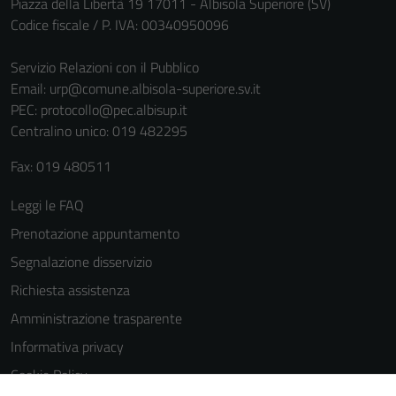
Piazza della Libertà 19 17011 - Albisola Superiore (SV)
Codice fiscale / P. IVA: 00340950096
Servizio Relazioni con il Pubblico
Email:
urp@comune.albisola-superiore.sv.it
PEC:
protocollo@pec.albisup.it
Centralino unico: 019 482295
Fax: 019 480511
Leggi le FAQ
Prenotazione appuntamento
Segnalazione disservizio
Richiesta assistenza
Amministrazione trasparente
Informativa privacy
Cookie Policy