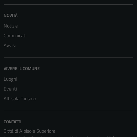
sono necessari
per il
NOVITÀ
funzionamento
Notizie
del sito e non
possono
Comunicati
essere
Avvisi
disabilitati.
Questi cookie
non raccolgono
VIVERE IL COMUNE
informazioni
personali.
Luoghi
Eventi
Albisola Turismo
CONTATTI
Città di Albisola Superiore