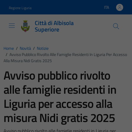
Vai ai contenuti
Vai al footer
ITA
Regione Liguria
Lingua attiva:
Città di Albisola
Superiore
Home
/
Novità
/
Notizie
/
Avviso Pubblico Rivolto Alle Famiglie Residenti In Liguria Per Accesso
Alla Misura Nidi Gratis 2025
Avviso pubblico rivolto
alle famiglie residenti in
Liguria per accesso alla
misura Nidi gratis 2025
Avviso pubblico rivolto alle famiglie residenti in Liguria per