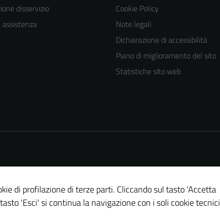
one disservizio
Cookie Policy
a assistenza
Note legali
Dichiarazione di accessibilità
Piano di miglioramento del sito
Statistiche sito web
Tecnici
Questi cookie
sono necessari
per il
funzionamento
del sito e non
possono
essere
kie di profilazione di terze parti. Cliccando sul tasto 'Accetta
disabilitati.
 tasto 'Esci' si continua la navigazione con i soli cookie tecnici
Questi cookie