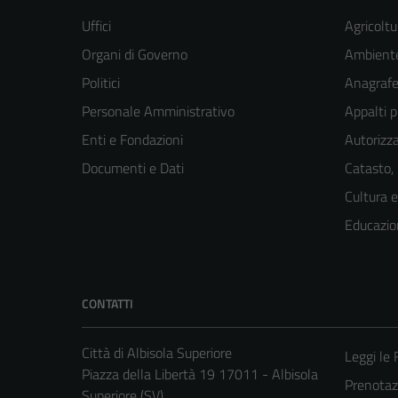
Uffici
Agricoltu
Organi di Governo
Ambient
Politici
Anagrafe 
Personale Amministrativo
Appalti p
Enti e Fondazioni
Autorizza
Documenti e Dati
Catasto,
Cultura 
Educazio
CONTATTI
Città di Albisola Superiore
Leggi le
Piazza della Libertà 19 17011 - Albisola
Prenota
Superiore (SV)