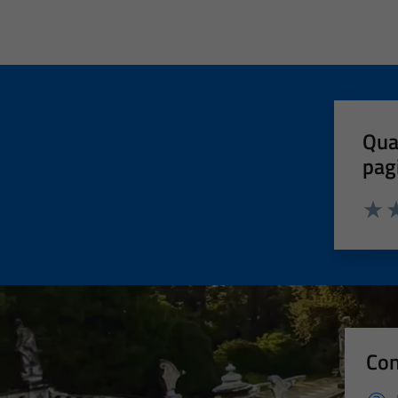
Qua
pag
Valut
Va
Con