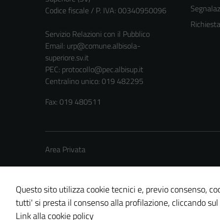
Segnalazi
Codice fiscale / P. IVA: 00340950096
Richiest
Servizio Relazioni con il Pubblico
Email:
urp@comune.albisola-
superiore.sv.it
PEC:
protocollo@pec.albisup.it
Centralino unico: 019 482295
Fax: 019 480511
Area Privata
Questo sito utilizza cookie tecnici e, previo consenso, coo
tutti' si presta il consenso alla profilazione, cliccando sul
Credits: ©
Technical Design s.r.l.
Link alla cookie policy