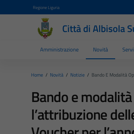
Vai ai contenuti
Vai al footer
Regione Liguria
Città di Albisola 
Amministrazione
Novità
Servi
Home
/
Novità
/
Notizie
/
Bando E Modalità Ope
Bando e modalità 
l’attribuzione del
Voucher per l’ann