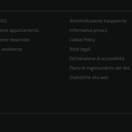
 FAQ
Amministrazione trasparente
zione appuntamento
Informativa privacy
one disservizio
Cookie Policy
a assistenza
Note legali
Dichiarazione di accessibilità
Piano di miglioramento del sito
Tecnici
Statistiche sito web
Questi cookie
sono necessari
per il
funzionamento
del sito e non
possono
essere