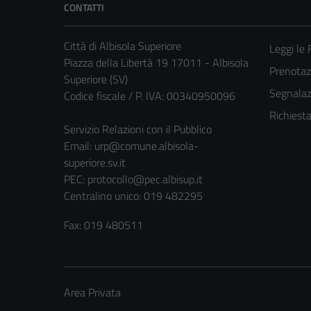
CONTATTI
Città di Albisola Superiore
Leggi le
Piazza della Libertà 19 17011 - Albisola
Prenota
Superiore (SV)
Segnalazi
Codice fiscale / P. IVA: 00340950096
Richiest
Servizio Relazioni con il Pubblico
Email:
urp@comune.albisola-
superiore.sv.it
PEC:
protocollo@pec.albisup.it
Centralino unico: 019 482295
Fax: 019 480511
Area Privata