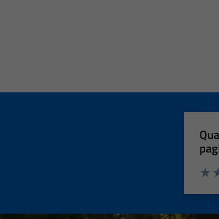
Qua
pag
Valut
Va