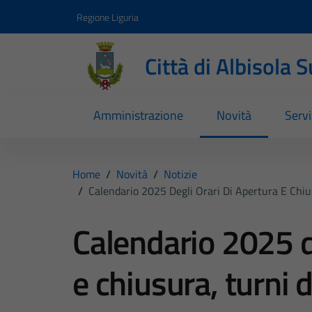
Vai ai contenuti
Vai al footer
Regione Liguria
Città di Albisola 
Amministrazione
Novità
Servi
Home
/
Novità
/
Notizie
/
Calendario 2025 Degli Orari Di Apertura E Chiu
Calendario 2025 de
e chiusura, turni d