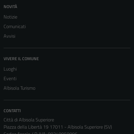
NOVITÀ
Notizie
Comunicati
Avvisi
VIVERE IL COMUNE
Luoghi
Tecnici
Questi cookie
Eventi
sono necessari
Albisola Turismo
per il
funzionamento
del sito e non
CONTATTI
possono
Città di Albisola Superiore
essere
Piazza della Libertà 19 17011 - Albisola Superiore (SV)
disabilitati.
Codice fiscale / P. IVA: 00340950096
Questi cookie