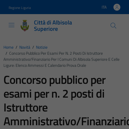
Vai ai contenuti
Vai al footer
ITA
Regione Liguria
Lingua attiva:
Città di Albisola
Superiore
Home
/
Novità
/
Notizie
/
Concorso Pubblico Per Esami Per N. 2 Posti Di Istruttore
Amministrativo/Finanziario Per I Comuni Di Albisola Superiore E Celle
Ligure: Elenco Ammessi E Calendario Prova Orale
Concorso pubblico per
esami per n. 2 posti di
Istruttore
Amministrativo/Finanziari